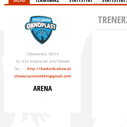
SKŁAD
TERMINARZ
STATYSTYKI
STATYSTYK
TRENER
Celarowska, 18/33
31-414 Kraków tel. 696760606
fax. ---
http://basketkrakow.pl
stowarzyszeniekkm@gmail.com
ARENA
, ,