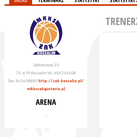
SKŁAD
TERMINARZ
STATYSTYKI
STATYSTYK
TRENER
Jabłoniowa 23
75-679 Koszalin tel. 604754408
fax. 943458880
http://zak.koszalin.pl/
mkkszak@interia.pl
ARENA
, ,