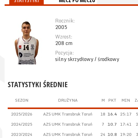
STATYSTYKI
MECZ PO MECZU
Rocznik:
2005
Wzrost:
208 cm
Pozycja:
silny skrzydłowy / środkowy
STATYSTYKI ŚREDNIE
SEZON
DRUŻYNA
M
PKT
MIN
Z
2025/2026
AZS UMK Transbruk Toruń
18
16.4
25:17
5
2024/2025
AZS UMK Transbruk Toruń
7
10.7
17:41
2
2023/2024
AZS UMK Transbruk Toruń
24
10.8
19:20
3