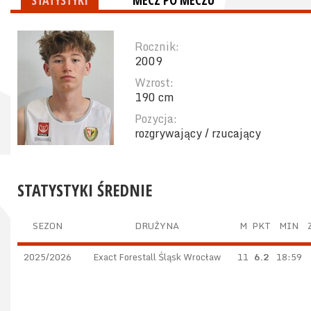
STATYSTYKI
MECZ PO MECZU
Rocznik:
2009
Wzrost:
190 cm
Pozycja:
rozgrywający / rzucający
STATYSTYKI ŚREDNIE
SEZON
DRUŻYNA
M
PKT
MIN
2025/2026
Exact Forestall Śląsk Wrocław
11
6.2
18:59