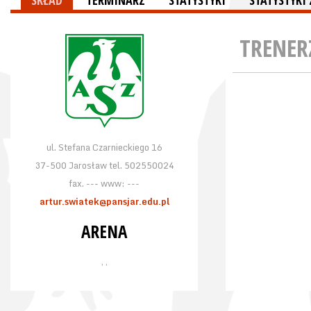
SKŁAD
TERMINARZ
STATYSTYKI
STATYSTYK
TRENER
ul. Stefana Czarnieckiego 16
37-500 Jarosław tel. 502550024
fax. --- www: ---
artur.swiatek@pansjar.edu.pl
ARENA
, ,