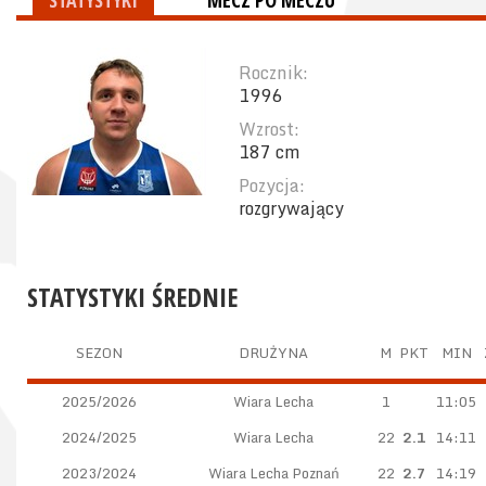
STATYSTYKI
MECZ PO MECZU
Rocznik:
1996
Wzrost:
187 cm
Pozycja:
rozgrywający
STATYSTYKI ŚREDNIE
SEZON
DRUŻYNA
M
PKT
MIN
2025/2026
Wiara Lecha
1
11:05
2024/2025
Wiara Lecha
22
2.1
14:11
2023/2024
Wiara Lecha Poznań
22
2.7
14:19