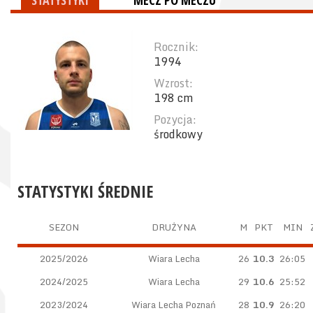
STATYSTYKI
MECZ PO MECZU
Rocznik:
1994
Wzrost:
198 cm
Pozycja:
środkowy
STATYSTYKI ŚREDNIE
SEZON
DRUŻYNA
M
PKT
MIN
2025/2026
Wiara Lecha
26
10.3
26:05
2024/2025
Wiara Lecha
29
10.6
25:52
2023/2024
Wiara Lecha Poznań
28
10.9
26:20