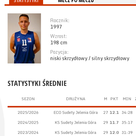
STATYSTYKI
MECZ PO MECZU
Rocznik:
1997
Wzrost:
198 cm
Pozycja:
niski skrzydłowy / silny skrzydłowy
STATYSTYKI ŚREDNIE
SEZON
DRUŻYNA
M
PKT
MIN
2025/2026
ECO Sudety Jelenia Góra
27
12.1
34:28
2024/2025
KS Sudety Jelenia Góra
29
11.7
35:17
2023/2024
KS Sudety Jelenia Góra
29
12.0
31:39