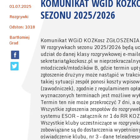
KOMUNIKAT WGID KOZKO
01.07.2025
SEZONU 2025/2026
Rozgrywki
Odsłon: 1018
Bartłomiej
Komunikat WGiD KOZKosz ZGŁOSZENIA
Grad
W rozgrywkach sezonu 2025/2026 będą ucze
udział do danej klasy rozgrywkowej e-mail
sekretariat@kozkosz.pl w nieprzekraczalny
młodziczek/młodzików B, gdzie termin up
zgłoszenie drużyny może nastąpić w trakc
takiej sytuacji zespół ponosi koszty wpiso
(zawodniczek), zgodnie z regulaminem opłat
wyznaczonych terminach jest możliwe wył
Termin ten nie może przekroczyć 7 dni, a
Wszystkie zgłoszenia zespołów do rozgryw
systemu ESOR – załącznik nr 1 do RR KO
Wszystkie kluby uczestniczące w rozgryw
zobowiązane są do dostarczenia wypełniony
oświadczenie klubu, nr 3 – dane teleadres