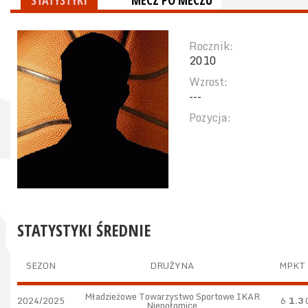
STATYSTYKI
MECZ PO MECZU
Rocznik:
2010
Wzrost:
---
Pozycja:
STATYSTYKI ŚREDNIE
SEZON
DRUŻYNA
M
PKT
Mładzieżowe Towarzystwo Sportowe IKAR
2024/2025
6
1.3
Niepołomice