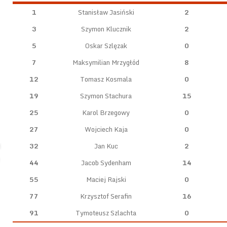
1
Stanisław Jasiński
2
3
Szymon Klucznik
2
5
Oskar Szlęzak
0
7
Maksymilian Mrzygłód
8
12
Tomasz Kosmala
0
19
Szymon Stachura
15
25
Karol Brzegowy
0
27
Wojciech Kaja
0
32
Jan Kuc
2
44
Jacob Sydenham
14
55
Maciej Rajski
0
77
Krzysztof Serafin
16
91
Tymoteusz Szlachta
0