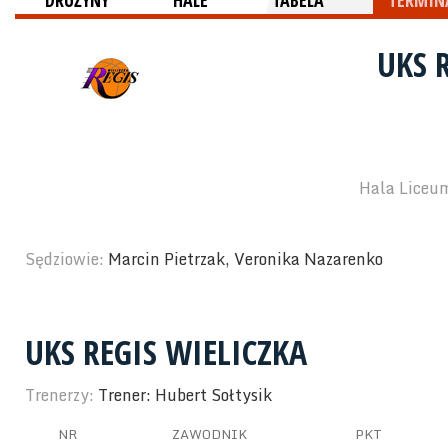
DRUŻYNY
HALE
TABELA
TERMINA
UKS 
Hala Liceum
Sędziowie:
Marcin Pietrzak, Veronika Nazarenko
UKS REGIS WIELICZKA
Trenerzy:
Trener: Hubert Sołtysik
NR
ZAWODNIK
PKT