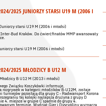
24/2025 JUNIORZY STARSI U19 M (2006 I
iorzy starsi U19 M (2006 i młodsi)
t Inter-Bud Kraków. Do ćwierćfinałów MMP awansowały
ce.
iorzy starsi U19 M (2006 i młodsi)
024/2025 MŁODZICY B U12 M
odzicy B U12 M (2013 i młodsi)
wego Związku Koszykówki informuje,
ka rozgrywek w kategorii młodzików B-U12M, zostaje
i turniejów pozostają dla grupy C – Radwansport Korona
rozegraniu tej kolejki najlepsza drużyna z grupy D
ie 4. miejsce w grupie C spadnie do grupy 4.
nowanym terminie, Wydział Gier i Dyscypliny wyznacza