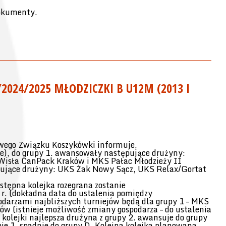
dokumenty.
024/2025 MŁODZICZKI B U12M (2013 I
wego Związku Koszykówki informuje,
nie), do grupy 1. awansowały następujące drużyny:
isła CanPack Kraków i MKS Pałac Młodzieży II
ępujące drużyny: UKS Żak Nowy Sącz, UKS Relax/Gortat
stępna kolejka rozegrana zostanie
r. (dokładna data do ustalenia pomiędzy
darzami najbliższych turniejów będą dla grupy 1 – MKS
w (istnieje możliwość zmiany gospodarza – do ustalenia
 kolejki najlepsza drużyna z grupy 2. awansuje do grupy
pie 1. spadnie do grupy D. Kolejna kolejka planowana