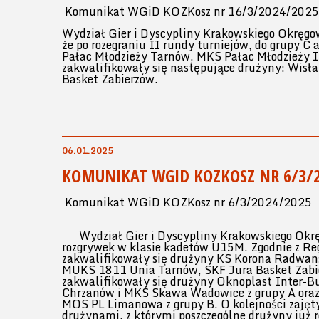
Komunikat WGiD KOZKosz nr 16/3/2024/2025 M
Wydział Gier i Dyscypliny Krakowskiego Okręgo
że po rozegraniu II rundy turniejów, do grupy
Pałac Młodzieży Tarnów, MKS Pałac Młodzieży 
zakwalifikowały się następujące drużyny: Wisł
Basket Zabierzów.
06.01.2025
KOMUNIKAT WGID KOZKOSZ NR 6/3/2
Komunikat WGiD KOZKosz nr 6/3/2024/2025 Ka
Wydział Gier i Dyscypliny Krakowskiego Okrę
rozgrywek w klasie kadetów U15M. Zgodnie z R
zakwalifikowały się drużyny KS Korona Radwans
MUKS 1811 Unia Tarnów, SKF Jura Basket Zabier
zakwalifikowały się drużyny Oknoplast Inter
Chrzanów i MKS Skawa Wadowice z grupy A oraz
MOS PL Limanowa z grupy B. O kolejności zajęt
drużynami, z którymi poszczególne drużyny już ro