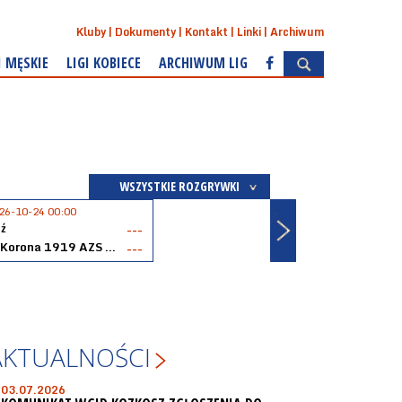
Kluby
Dokumenty
Kontakt
Linki
Archiwum
I MĘSKIE
LIGI KOBIECE
ARCHIWUM LIG
WSZYSTKIE ROZGRYWKI
26-10-24 00:00
ź
---
Akopol Korona 1919 AZS PK Kraków
---
AKTUALNOŚCI
03.07.2026