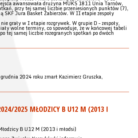
 miejsca awansowała drużyna MUKS 1811 Unia Tarnów,
kań, przy tej samej liczbie przeniesionych punktów (7),
ą SKF Jura Basket Zabierzów. W II etapie zespoły
nie grały w I etapie rozgrywek. W grupie D – zespoły,
miały wolne terminy, co spowoduje, że w końcowej tabeli
 po tej samej liczbie rozegranych spotkań po dwóch
grudnia 2024 roku zmarł Kazimierz Gruszka,
24/2025 MŁODZICY B U12 M (2013 I
odzicy B U12 M (2013 i młodsi)