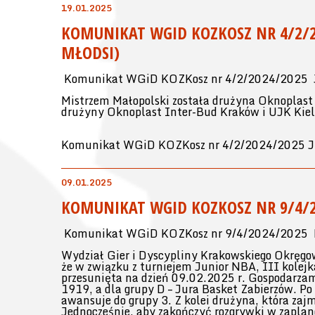
19.01.2025
KOMUNIKAT WGID KOZKOSZ NR 4/2/20
MŁODSI)
Komunikat WGiD KOZKosz nr 4/2/2024/2025 Jun
Mistrzem Małopolski została drużyna Oknoplas
drużyny Oknoplast Inter-Bud Kraków i UJK Kiel
Komunikat WGiD KOZKosz nr 4/2/2024/2025 Jun
09.01.2025
KOMUNIKAT WGID KOZKOSZ NR 9/4/2
Komunikat WGiD KOZKosz nr 9/4/2024/2025 Mł
Wydział Gier i Dyscypliny Krakowskiego Okręgo
że w związku z turniejem Junior NBA, III kolej
przesunięta na dzień 09.02.2025 r. Gospodarzam
1919, a dla grupy D – Jura Basket Zabierzów. Po 
awansuje do grupy 3. Z kolei drużyna, która zajm
Jednocześnie, aby zakończyć rozgrywki w zapla