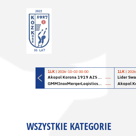
1LK
| 2026-10-03 00:00
1LK
| 2026
Akopol Korona 1919 AZS PK Kraków
Lider Swa
---
GMMInoxMergerLogisticsPanteryŁańcut
---
WSZYSTKIE KATEGORIE