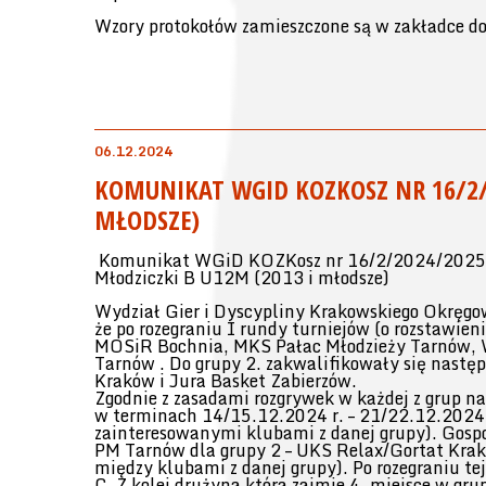
Wzory protokołów zamieszczone są w zakładce 
06.12.2024
KOMUNIKAT WGID KOZKOSZ NR 16/2/2
MŁODSZE)
Komunikat WGiD KOZKosz nr 16/2/2024/2025
Młodziczki B U12M (2013 i młodsze)
Wydział Gier i Dyscypliny Krakowskiego Okręgo
że po rozegraniu I rundy turniejów (o rozstawie
MOSiR Bochnia, MKS Pałac Młodzieży Tarnów, W
Tarnów . Do grupy 2. zakwalifikowały się nast
Kraków i Jura Basket Zabierzów.
Zgodnie z zasadami rozgrywek w każdej z grup na
w terminach 14/15.12.2024 r. – 21/22.12.2024 
zainteresowanymi klubami z danej grupy). Gospo
PM Tarnów dla grupy 2 – UKS Relax/Gortat Krakó
między klubami z danej grupy). Po rozegraniu tej
C. Z kolei drużyna która zajmie 4. miejsce w gru