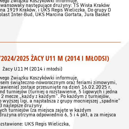
wego Związku Koszykówki informuje,
C awansowały następujące drużyny: TS Wisła Kraków
a 1919 Kraków, i UKS Regis Wieliczka. Do grupy D
plast Inter-Bud, UKS Marcina Gortata, Jura Basket
024/2025 ŻACY U11 M (2014 I MŁODSI)
Żacy U11 M (2014 i młodsi)
wego Związku Koszykówki informuje,
resem świąteczno-noworocznym oraz feriami zimowymi,
stawienie) zostaje przesunięte na dzień 16.02.2025 r.
nd turniejów (turniej o rozstawienie, 5 ligowych i jedna
 2 mecze „każdy z każdym”. Po każdym z turniejów,
 wyższej ligi, a najsłabsza z grupy mocniejszej „spadnie”
 3 najlepsze drużyny
nych turniejów (za miejsca zajęte w każdym
drużyna otrzyma odpowiednio 6, 5 i 4 pkt, a za miejsca
ozstawione: UKS Regis Wieliczka,