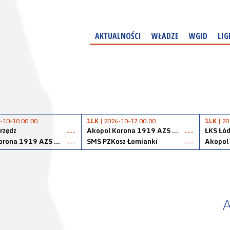
AKTUALNOŚCI
WŁADZE
WGID
LIG
-10-10 00:00
1LK
| 2026-10-17 00:00
1LK
| 20
rzędz
Akopol Korona 1919 AZS PK Kraków
ŁKS Łód
---
---
Akopol Korona 1919 AZS PK Kraków
SMS PZKosz Łomianki
---
---