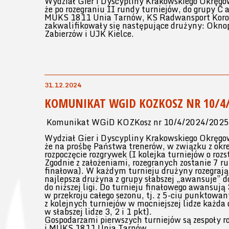
Wydział Gier i Dyscypliny Krakowskiego Okręgo
że po rozegraniu II rundy turniejów, do grupy 
MUKS 1811 Unia Tarnów, KS Radwansport Koron
zakwalifikowały się następujące drużyny: Okno
Zabierzów i UJK Kielce.
31.12.2024
KOMUNIKAT WGID KOZKOSZ NR 10/4/2
Komunikat WGiD KOZKosz nr 10/4/2024/2025 
Wydział Gier i Dyscypliny Krakowskiego Okręgo
że na prośbę Państwa trenerów, w związku z ok
rozpoczęcie rozgrywek (I kolejka turniejów o roz
Zgodnie z założeniami, rozegranych zostanie 7 ru
finałowa). W każdym turnieju drużyny rozegrają
najlepsza drużyna z grupy słabszej „awansuje” do
do niższej ligi. Do turnieju finałowego awansują
w przekroju całego sezonu, tj. z 5-ciu punktowa
z kolejnych turniejów w mocniejszej lidze każda 
w słabszej lidze 3, 2 i 1 pkt).
Gospodarzami pierwszych turniejów są zespoły r
i MUKS 1811 Unia Tarnów.