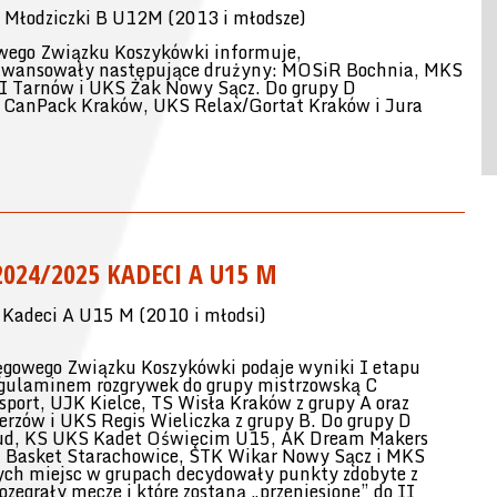
łodziczki B U12M (2013 i młodsze)
wego Związku Koszykówki informuje,
 C awansowały następujące drużyny: MOSiR Bochnia, MKS
II Tarnów i UKS Żak Nowy Sącz. Do grupy D
a CanPack Kraków, UKS Relax/Gortat Kraków i Jura
024/2025 KADECI A U15 M
deci A U15 M (2010 i młodsi)
gowego Związku Koszykówki podaje wyniki I etapu
egulaminem rozgrywek do grupy mistrzowską C
port, UJK Kielce, TS Wisła Kraków z grupy A oraz
zów i UKS Regis Wieliczka z grupy B. Do grupy D
-Bud, KS UKS Kadet Oświęcim U15, AK Dream Makers
 Basket Starachowice, STK Wikar Nowy Sącz i MKS
ych miejsc w grupach decydowały punkty zdobyte z
zegrały mecze i które zostaną „przeniesione” do II