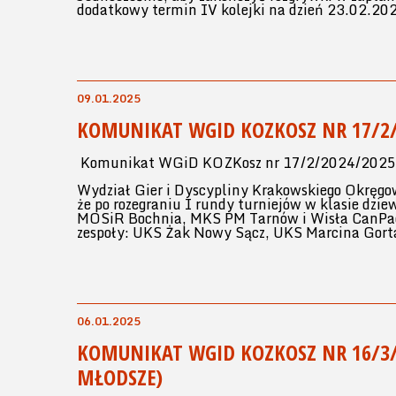
dodatkowy termin IV kolejki na dzień 23.02.202
09.01.2025
KOMUNIKAT WGID KOZKOSZ NR 17/2/
Komunikat WGiD KOZKosz nr 17/2/2024/2025 D
Wydział Gier i Dyscypliny Krakowskiego Okręgo
że po rozegraniu I rundy turniejów w klasie dzie
MOSiR Bochnia, MKS PM Tarnów i Wisła CanPack
zespoły: UKS Żak Nowy Sącz, UKS Marcina Gort
06.01.2025
KOMUNIKAT WGID KOZKOSZ NR 16/3/2
MŁODSZE)