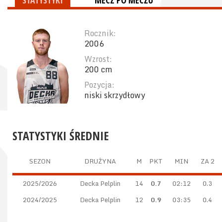
STATYSTYKI
MECZ PO MECZU
Rocznik:
2006
Wzrost:
200 cm
Pozycja:
niski skrzydłowy
STATYSTYKI ŚREDNIE
SEZON
DRUŻYNA
M
PKT
MIN
ZA 2
2025/2026
Decka Pelplin
14
0.7
02:12
0.3
2024/2025
Decka Pelplin
12
0.9
03:35
0.4