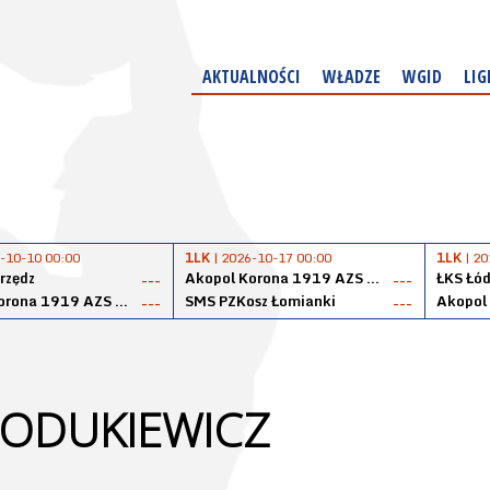
AKTUALNOŚCI
WŁADZE
WGID
LIG
-10-10 00:00
1LK
| 2026-10-17 00:00
1LK
| 20
rzędz
Akopol Korona 1919 AZS PK Kraków
ŁKS Łód
---
---
Akopol Korona 1919 AZS PK Kraków
SMS PZKosz Łomianki
---
---
ODUKIEWICZ