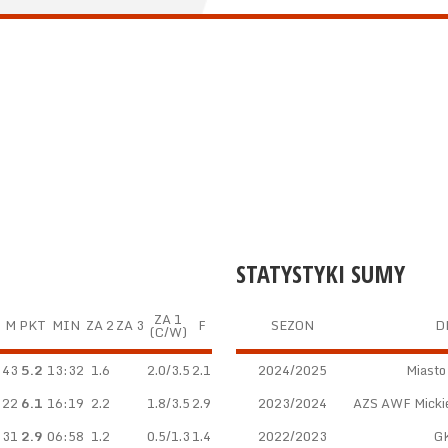
STATYSTYKI SUMY
ZA 1
M
PKT
MIN
ZA 2
ZA 3
F
SEZON
D
(C/W)
43
5.2
13:32
1.6
2.0/3.5
2.1
2024/2025
Miasto
22
6.1
16:19
2.2
1.8/3.5
2.9
2023/2024
AZS AWF Micki
31
2.9
06:58
1.2
0.5/1.3
1.4
2022/2023
G