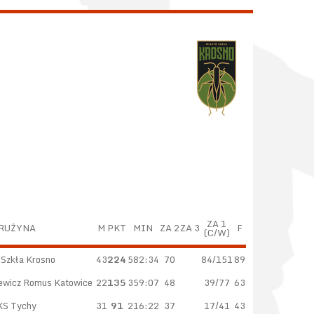
ZA 1
RUŻYNA
M
PKT
MIN
ZA 2
ZA 3
F
(C/W)
 Szkła Krosno
43
224
582:34
70
84/151
89
ewicz Romus Katowice
22
135
359:07
48
39/77
63
KS Tychy
31
91
216:22
37
17/41
43