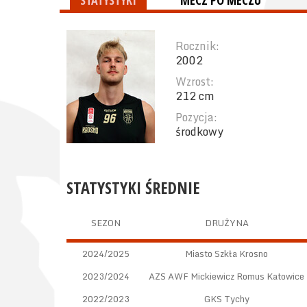
STATYSTYKI
MECZ PO MECZU
Rocznik:
2002
Wzrost:
212 cm
Pozycja:
środkowy
STATYSTYKI ŚREDNIE
SEZON
DRUŻYNA
2024/2025
Miasto Szkła Krosno
2023/2024
AZS AWF Mickiewicz Romus Katowice
2022/2023
GKS Tychy