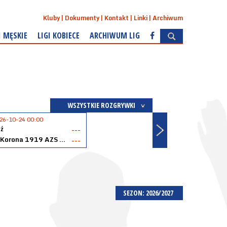
Kluby
Dokumenty
Kontakt
Linki
Archiwum
I MĘSKIE
LIGI KOBIECE
ARCHIWUM LIG
WSZYSTKIE ROZGRYWKI
26-10-24 00:00
ź
---
Akopol Korona 1919 AZS PK Kraków
---
SEZON: 2026/2027