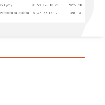
KS Tychy
31
51
176:10
21
9/25
20
olitechnika Opolska
5
17
55:18
7
3/8
6