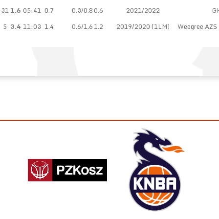
31
1.6
05:41
0.7
0.3/0.8
0.6
2021/2022
G
5
3.4
11:03
1.4
0.6/1.6
1.2
2019/2020 (1LM)
Weegree AZS P