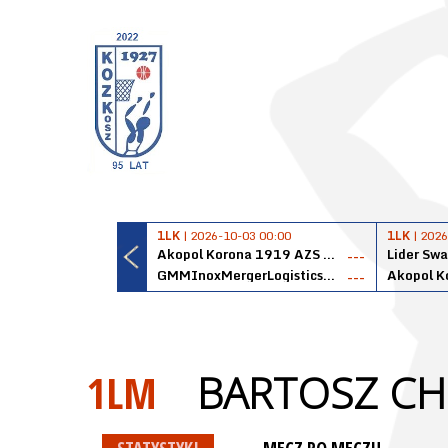
1LK
| 2026-10-03 00:00
1LK
| 2026
Akopol Korona 1919 AZS PK Kraków
Lider Swa
---
GMMInoxMergerLogisticsPanteryŁańcut
---
1LM
BARTOSZ CH