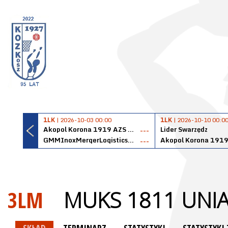
1LK
| 2026-10-03 00:00
1LK
| 2026-10-10 00:0
Akopol Korona 1919 AZS PK Kraków
Lider Swarzędz
---
GMMInoxMergerLogisticsPanteryŁańcut
---
3LM
MUKS 1811 UNI