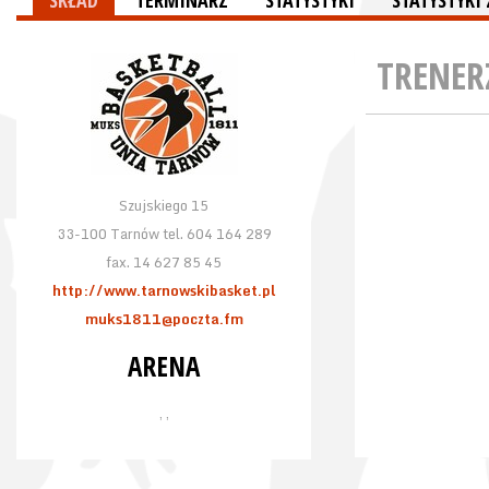
SKŁAD
TERMINARZ
STATYSTYKI
STATYSTYK
TRENER
Szujskiego 15
33-100 Tarnów tel. 604 164 289
fax. 14 627 85 45
http://www.tarnowskibasket.pl
muks1811@poczta.fm
ARENA
, ,