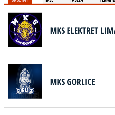
DRUŻYNY
HALE
TABELA
TERMINA
MKS ELEKTRET LI
MKS GORLICE