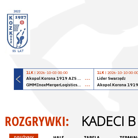
1LK
| 2026-10-03 00:00
1LK
| 2026-10-10 00:0
Akopol Korona 1919 AZS PK Kraków
Lider Swarzędz
---
GMMInoxMergerLogisticsPanteryŁańcut
---
ROZGRYWKI:
KADECI B