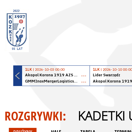
1LK
| 2026-10-03 00:00
1LK
| 2026-10-10 00:0
Akopol Korona 1919 AZS PK Kraków
Lider Swarzędz
---
GMMInoxMergerLogisticsPanteryŁańcut
---
ROZGRYWKI:
KADETKI 