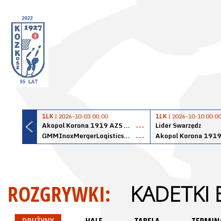
1LK
| 2026-10-03 00:00
1LK
| 2026-10-10 00:0
Akopol Korona 1919 AZS PK Kraków
Lider Swarzędz
---
GMMInoxMergerLogisticsPanteryŁańcut
---
ROZGRYWKI:
KADETKI 