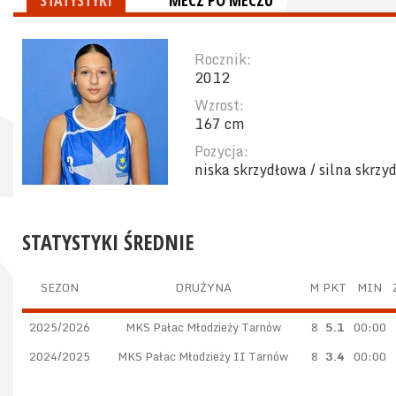
STATYSTYKI
MECZ PO MECZU
Rocznik:
2012
Wzrost:
167 cm
Pozycja:
niska skrzydłowa / silna skrzy
STATYSTYKI ŚREDNIE
SEZON
DRUŻYNA
M
PKT
MIN
2025/2026
MKS Pałac Młodzieży Tarnów
8
5.1
00:00
2024/2025
MKS Pałac Młodzieży II Tarnów
8
3.4
00:00