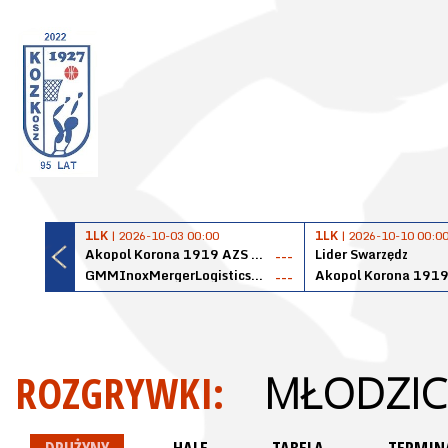
1LK
| 2026-10-03 00:00
1LK
| 2026-10-10 00:0
Akopol Korona 1919 AZS PK Kraków
Lider Swarzędz
---
GMMInoxMergerLogisticsPanteryŁańcut
---
ROZGRYWKI:
MŁODZICZ