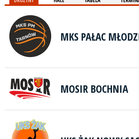
DRUŻYNY
HALE
TABELA
TERMINA
MKS PAŁAC MŁODZ
MOSIR BOCHNIA