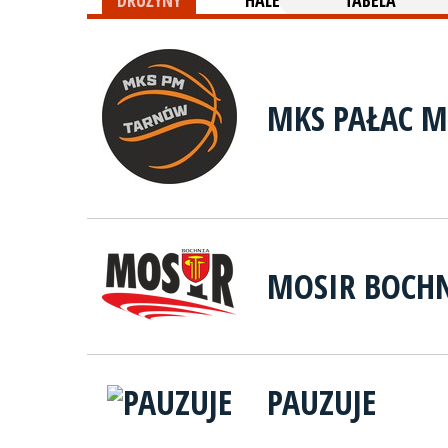
DRUŻYNY
HALE
TABELA
MKS PAŁAC 
MOSIR BOCH
PAUZUJE