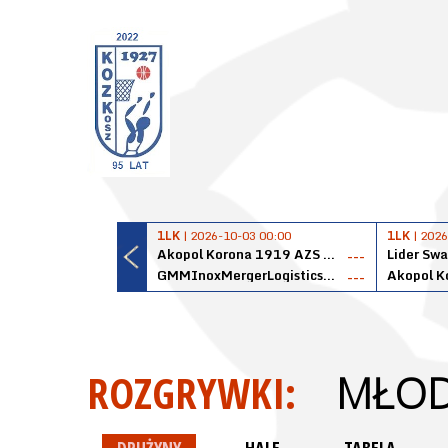
1LK
| 2026-10-03 00:00
1LK
| 2026
Akopol Korona 1919 AZS PK Kraków
Lider Swa
---
GMMInoxMergerLogisticsPanteryŁańcut
---
ROZGRYWKI:
MŁODZ