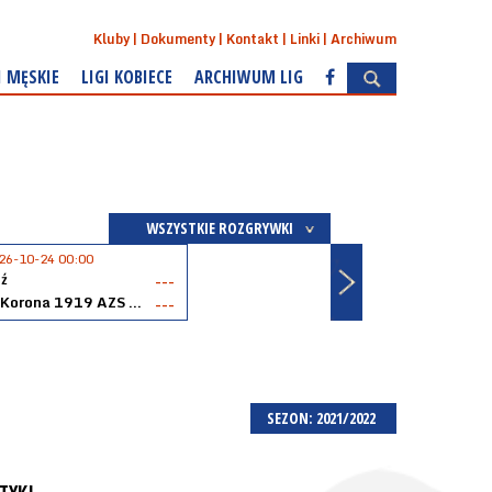
Kluby
Dokumenty
Kontakt
Linki
Archiwum
I MĘSKIE
LIGI KOBIECE
ARCHIWUM LIG
WSZYSTKIE ROZGRYWKI
26-10-24 00:00
ź
---
Akopol Korona 1919 AZS PK Kraków
---
SEZON: 2021/2022