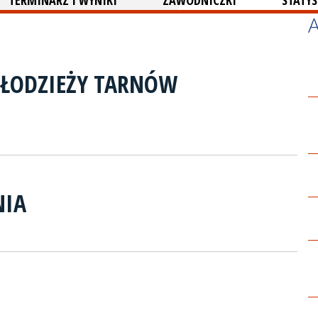
TERMINARZ I WYNIKI
ZAWODNICZKI
STATYS
MŁODZIEŻY TARNÓW
NIA