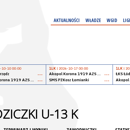
AKTUALNOŚCI
WŁADZE
WGID
LIG
-10-10 00:00
1LK
| 2026-10-17 00:00
1LK
| 20
rzędz
Akopol Korona 1919 AZS PK Kraków
ŁKS Łód
---
---
Akopol Korona 1919 AZS PK Kraków
SMS PZKosz Łomianki
---
---
ICZKI U-13 K