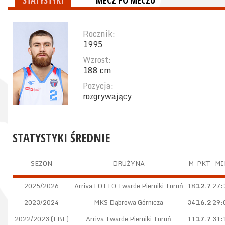
STATYSTYKI
MECZ PO MECZU
Rocznik:
1995
Wzrost:
188 cm
Pozycja:
rozgrywający
STATYSTYKI ŚREDNIE
SEZON
DRUŻYNA
M
PKT
MI
2025/2026
Arriva LOTTO Twarde Pierniki Toruń
18
12.7
27:
2023/2024
MKS Dąbrowa Górnicza
34
16.2
29:
2022/2023 (EBL)
Arriva Twarde Pierniki Toruń
11
17.7
31: