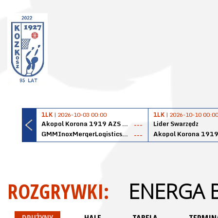
1LK
| 2026-10-03 00:00
1LK
| 2026-10-10 00:0
Akopol Korona 1919 AZS PK Kraków
Lider Swarzędz
---
GMMInoxMergerLogisticsPanteryŁańcut
---
ROZGRYWKI:
ENERGA B