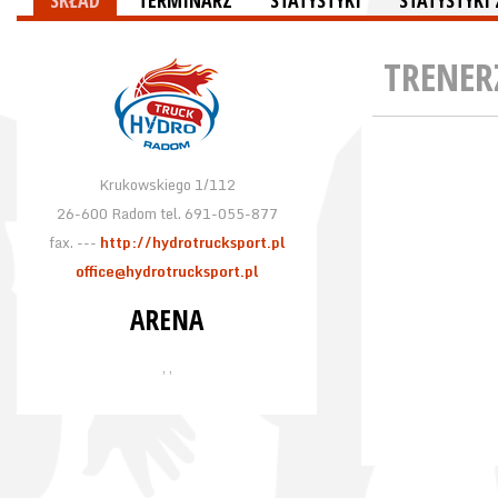
SKŁAD
TERMINARZ
STATYSTYKI
STATYSTYK
TRENER
Krukowskiego 1/112
26-600 Radom tel. 691-055-877
fax. ---
http://hydrotrucksport.pl
office@hydrotrucksport.pl
ARENA
, ,