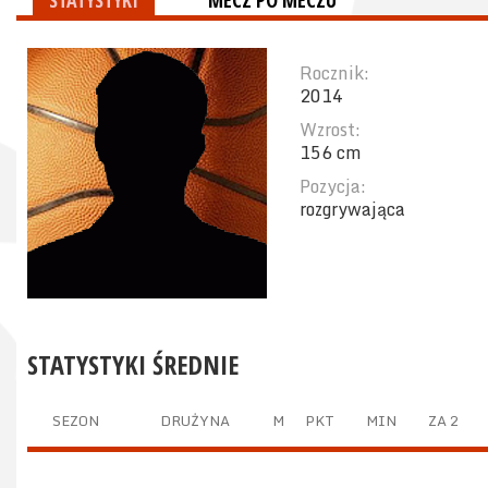
STATYSTYKI
MECZ PO MECZU
Rocznik:
2014
Wzrost:
156 cm
Pozycja:
rozgrywająca
STATYSTYKI ŚREDNIE
SEZON
DRUŻYNA
M
PKT
MIN
ZA 2