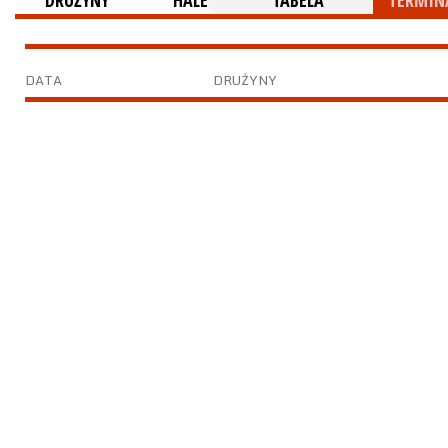
DRUŻYNY
HALE
TABELA
TERMINA
DATA
DRUŻYNY