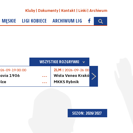
Kluby
Dokumenty
Kontakt
Linki
Archiwum
I MĘSKIE
LIGI KOBIECE
ARCHIWUM LIG
WSZYSTKIE ROZGRYWKI
026-09-19 00:00
2LM
| 2026-09-26 00:00
2LM
|
covia 1906
Wisła Veneo Kraków
AZS 
---
---
lce
MKKS Rybnik
Baske
---
---
SEZON: 2026/2027