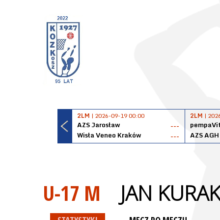
2LM
| 2026-09-19 00:00
2LM
| 202
AZS Jarosław
pempaVit
---
Wisła Veneo Kraków
AZS AGH
---
U-17 M
JAN KURA