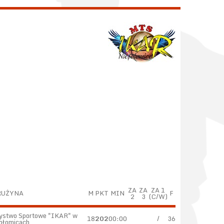
ZA
ZA
ZA 1
RUŻYNA
M
PKT
MIN
F
2
3
(C/W)
ystwo Sportowe "IKAR" w
18
202
00:00
/
36
ołomicach