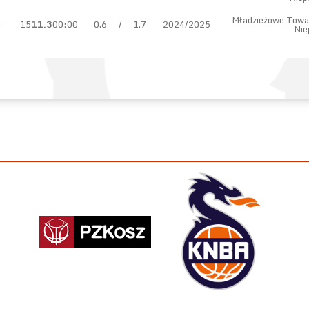
R
Mładzieżowe Towa
15
11.3
00:00
0.6
/
1.7
2024/2025
Nie