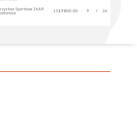
rzystwo Sportowe IKAR
15
170
00:00
9
/
26
połomice