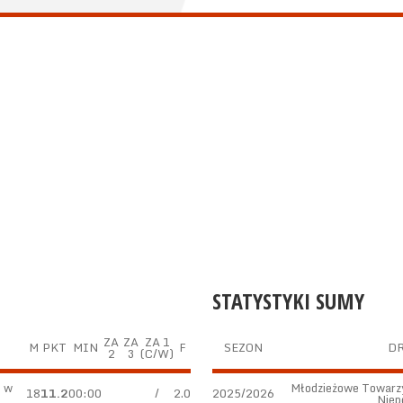
STATYSTYKI SUMY
ZA
ZA
ZA 1
M
PKT
MIN
F
SEZON
D
2
3
(C/W)
 w
Młodzieżowe Towarz
18
11.2
00:00
/
2.0
2025/2026
Niep