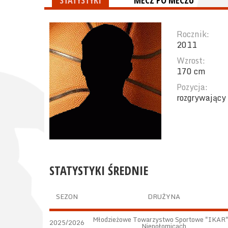
STATYSTYKI
MECZ PO MECZU
Rocznik:
2011
Wzrost:
170 cm
Pozycja:
rozgrywający
STATYSTYKI ŚREDNIE
SEZON
DRUŻYNA
Młodzieżowe Towarzystwo Sportowe "IKAR"
2025/2026
Niepołomicach