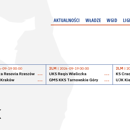
AKTUALNOŚCI
WŁADZE
WGID
LIG
6-09-19 00:00
2LM
| 2026-09-19 00:00
2LM
| 2
a Resovia Rzeszów
UKS Regis Wieliczka
KS Cra
---
---
 Kraków
GMS KKS Tarnowskie Góry
UJK Kie
---
---
K