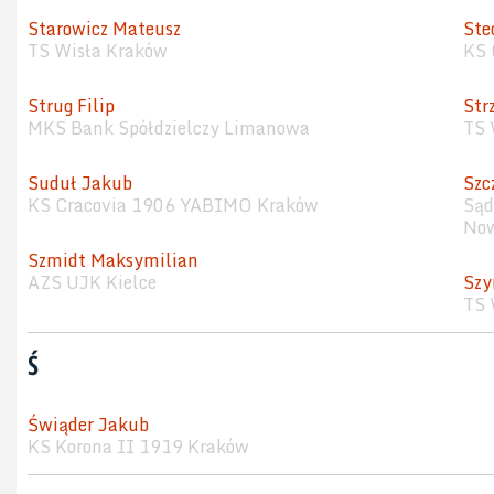
Starowicz Mateusz
Ste
TS Wisła Kraków
KS 
Strug Filip
Str
MKS Bank Spółdzielczy Limanowa
TS 
Suduł Jakub
Szc
KS Cracovia 1906 YABIMO Kraków
Sąd
Now
Szmidt Maksymilian
AZS UJK Kielce
Szy
TS 
Ś
Świąder Jakub
KS Korona II 1919 Kraków