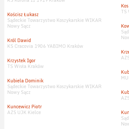
KS Korona II 1919 Kraków
Kos
TS 
Kościsz Łukasz
Sądeckie Towarzystwo Koszykarskie WIKAR
Nowy Sącz
Kow
Sąd
Now
Król Dawid
KS Cracovia 1906 YABIMO Kraków
Krz
AZS
Krzystek Igor
TS Wisła Kraków
Kub
MUK
Kubiela Dominik
Sądeckie Towarzystwo Koszykarskie WIKAR
Nowy Sącz
Kub
AZS
Kuncewicz Piotr
AZS UJK Kielce
Kun
Sąd
Now