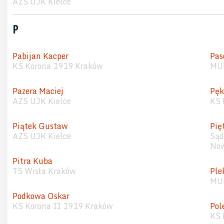
AZS UJK Kielce
P
Pabijan Kacper
Pas
KS Korona 1919 Kraków
MUK
Pazera Maciej
Pęk
AZS UJK Kielce
KS 
Piątek Gustaw
Pię
AZS UJK Kielce
Sąd
Now
Pitra Kuba
TS Wisła Kraków
Ple
MUK
Podkowa Oskar
KS Korona II 1919 Kraków
Pol
KS 