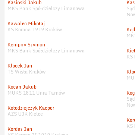
Kasiński Jakub
Kas
MKS Bank Spółdzielczy Limanowa
Sąd
Now
Kawalec Mikołaj
KS Korona 1919 Kraków
Kąd
MKS
Kempny Szymon
MKS Bank Spółdzielczy Limanowa
Kie
KS 
Klocek Jan
TS Wisła Kraków
Klo
MUK
Kocan Jakub
MUKS 1811 Unia Tarnów
Kog
Sąd
Now
Kołodziejczyk Kacper
AZS UJK Kielce
Kor
KS 
Kordas Jan