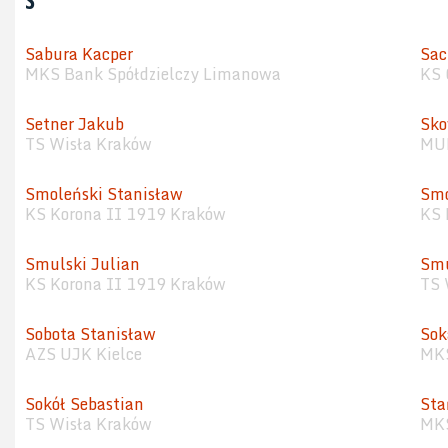
Sabura Kacper
Sac
MKS Bank Spółdzielczy Limanowa
KS 
Setner Jakub
Sko
TS Wisła Kraków
MUK
Smoleński Stanisław
Smo
KS Korona II 1919 Kraków
KS 
Smulski Julian
Sm
KS Korona II 1919 Kraków
TS 
Sobota Stanisław
Sok
AZS UJK Kielce
MKS
Sokół Sebastian
Sta
TS Wisła Kraków
MKS