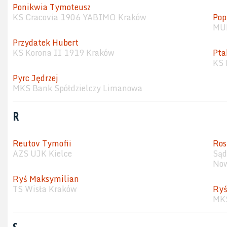
Ponikwia Tymoteusz
KS Cracovia 1906 YABIMO Kraków
Pop
MUK
Przydatek Hubert
KS Korona II 1919 Kraków
Pta
KS 
Pyrc Jędrzej
MKS Bank Spółdzielczy Limanowa
R
Reutov Tymofii
Ros
AZS UJK Kielce
Sąd
Now
Ryś Maksymilian
TS Wisła Kraków
Ryś
MKS
S