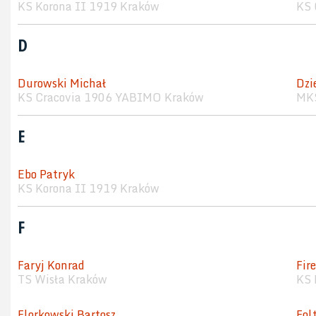
KS Korona II 1919 Kraków
KS 
D
Durowski Michał
Dzi
KS Cracovia 1906 YABIMO Kraków
MKS
E
Ebo Patryk
KS Korona II 1919 Kraków
F
Faryj Konrad
Fir
TS Wisła Kraków
KS 
Florkowski Bartosz
Fol