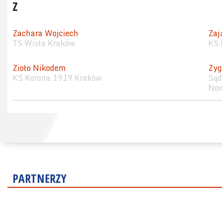
Z
Zachara Wojciech
Zaj
TS Wisła Kraków
KS 
Zioło Nikodem
Zyg
KS Korona 1919 Kraków
Sąd
Now
PARTNERZY