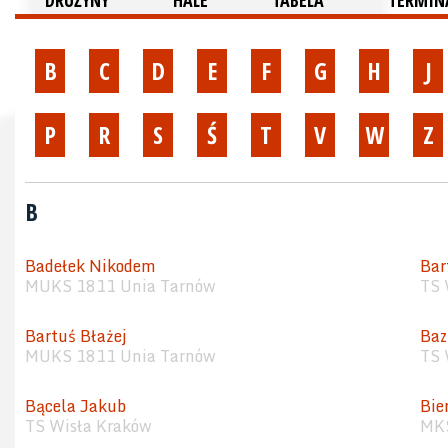
DRUŻYNY
HALE
TABELA
TERMINA
B
C
D
E
F
G
H
J
P
R
S
Ś
T
V
W
Z
B
Badełek Nikodem
Bar
MUKS 1811 Unia Tarnów
TS 
Bartuś Błażej
Baz
MUKS 1811 Unia Tarnów
TS 
Bącela Jakub
Bie
TS Wisła Kraków
MKS