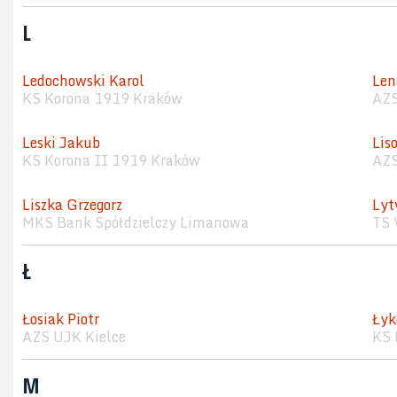
L
Ledochowski Karol
Len
KS Korona 1919 Kraków
AZS
Leski Jakub
Lis
KS Korona II 1919 Kraków
AZS
Liszka Grzegorz
Lyt
MKS Bank Spółdzielczy Limanowa
TS 
Ł
Łosiak Piotr
Łyk
AZS UJK Kielce
KS 
M