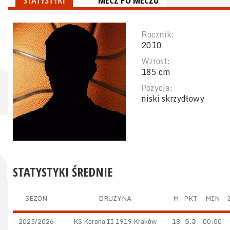
STATYSTYKI
MECZ PO MECZU
Rocznik:
2010
Wzrost:
185 cm
Pozycja:
niski skrzydłowy
STATYSTYKI ŚREDNIE
SEZON
DRUŻYNA
M
PKT
MIN
2025/2026
KS Korona II 1919 Kraków
18
5.3
00:00