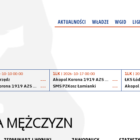
AKTUALNOŚCI
WŁADZE
WGID
LIG
-10-10 00:00
1LK
| 2026-10-17 00:00
1LK
| 20
rzędz
Akopol Korona 1919 AZS PK Kraków
ŁKS Łód
---
---
Akopol Korona 1919 AZS PK Kraków
SMS PZKosz Łomianki
---
---
GA MĘŻCZYZN