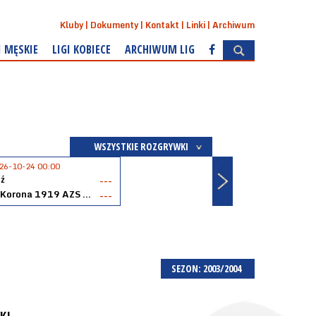
Kluby
Dokumenty
Kontakt
Linki
Archiwum
I MĘSKIE
LIGI KOBIECE
ARCHIWUM LIG
WSZYSTKIE ROZGRYWKI
26-10-24 00:00
ź
---
Akopol Korona 1919 AZS PK Kraków
---
SEZON: 2003/2004