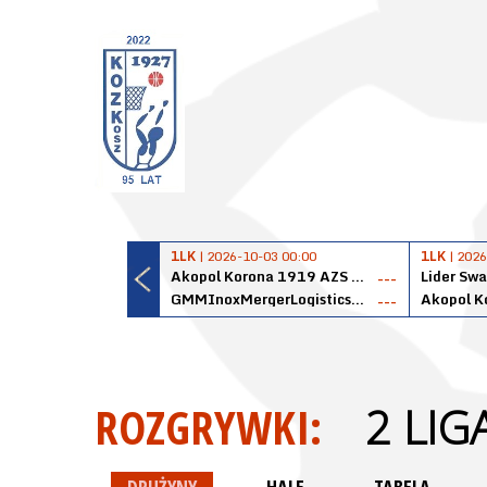
1LK
| 2026-10-03 00:00
1LK
| 2026
Akopol Korona 1919 AZS PK Kraków
Lider Swa
---
GMMInoxMergerLogisticsPanteryŁańcut
---
ROZGRYWKI:
2 LI