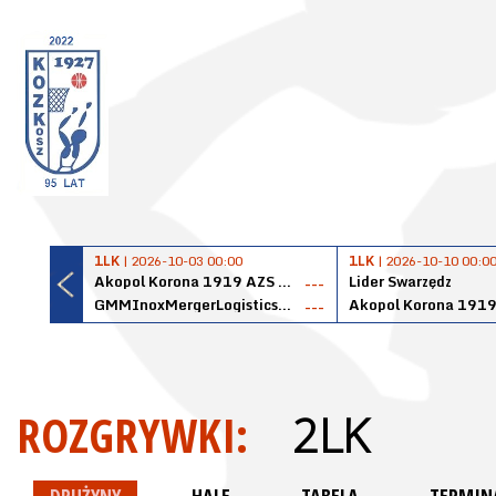
1LK
| 2026-10-03 00:00
1LK
| 2026-10-10 00:0
Akopol Korona 1919 AZS PK Kraków
Lider Swarzędz
---
GMMInoxMergerLogisticsPanteryŁańcut
---
ROZGRYWKI:
2LK