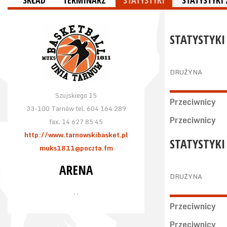
SKŁAD
TERMINARZ
STATYSTYKI
STATYSTYK
STATYSTYKI
DRUŻYNA
Szujskiego 15
Przeciwnicy
33-100 Tarnów tel. 604 164 289
Przeciwnicy
fax. 14 627 85 45
http://www.tarnowskibasket.pl
STATYSTYKI
muks1811@poczta.fm
ARENA
DRUŻYNA
, ,
Przeciwnicy
Przeciwnicy