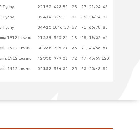
S Tychy
22
152
493:53
25
27
21/24
48
S Tychy
32
414
925:13
81
66
54/74
81
S Tychy
34
413
1046:59
67
71
66/78
89
onia 1912 Leszno
21
229
560:26
18
58
19/32
66
onia 1912 Leszno
30
238
706:24
36
41
43/56
84
onia 1912 Leszno
42
330
979:01
72
47
45/59
120
onia 1912 Leszno
33
152
574:32
25
23
33/48
83