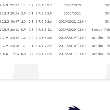
2
6.9
22:27
1.1
1.2
1.0/1.1
2.2
2022/2023
GK
2
12.9
28:54
2.5
2.1
1.7/2.3
2.5
2021/2022
GK
4
12.1
30:47
2.0
2.1
1.9/2.3
2.6
2020/2021 (1LM)
GK
1
10.9
26:41
0.9
2.8
0.9/1.5
3.1
2019/2020 (1LM)
Timeout Pol
0
7.9
23:32
1.2
1.4
1.4/1.9
2.8
2018/2019 (1LM)
Jamalex Pol
2
7.9
23:18
1.7
1.1
1.1/1.4
2.9
2017/2018 (1LM)
Jamalex Pol
3
4.6
17:24
0.8
0.7
1.0/1.5
2.5
2016/2017 (1LM)
Jamalex Pol