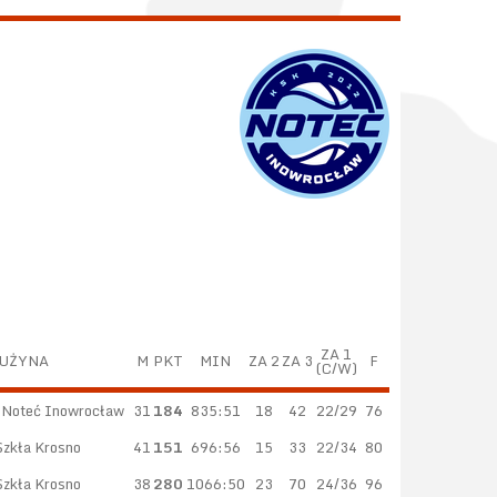
ZA 1
UŻYNA
M
PKT
MIN
ZA 2
ZA 3
F
(C/W)
 Noteć Inowrocław
31
184
835:51
18
42
22/29
76
Szkła Krosno
41
151
696:56
15
33
22/34
80
Szkła Krosno
38
280
1066:50
23
70
24/36
96