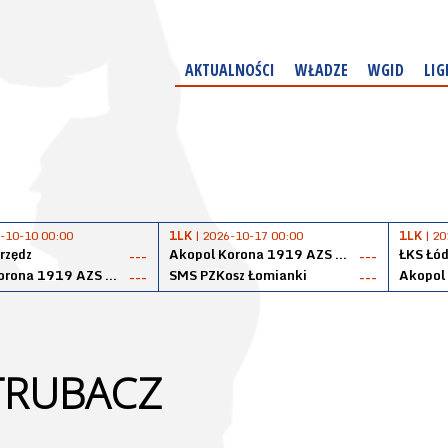
AKTUALNOŚCI
WŁADZE
WGID
LIG
-10-10 00:00
1LK
| 2026-10-17 00:00
1LK
| 20
rzędz
Akopol Korona 1919 AZS PK Kraków
ŁKS Łód
---
---
Akopol Korona 1919 AZS PK Kraków
SMS PZKosz Łomianki
---
---
TRUBACZ