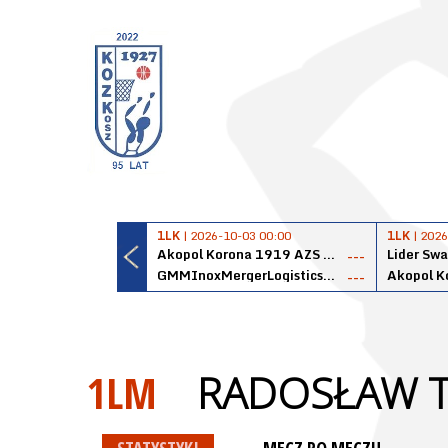
1LK
| 2026-10-03 00:00
1LK
| 2026
Akopol Korona 1919 AZS PK Kraków
Lider Swa
---
GMMInoxMergerLogisticsPanteryŁańcut
---
1LM
RADOSŁAW 