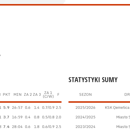
y
STATYSTYKI SUMY
ZA 1
M
PKT
MIN
ZA 2
ZA 3
F
SEZON
DR
(C/W)
1
5.9
26:57
0.6
1.4
0.7/0.9
2.5
2025/2026
KSK Qemetica
1
3.7
16:59
0.4
0.8
0.5/0.8
2.0
2024/2025
Miasto 
8
7.4
28:04
0.6
1.8
0.6/0.9
2.5
2023/2024
Miasto 