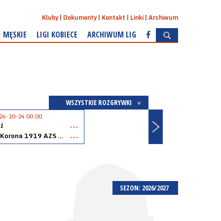
Kluby
Dokumenty
Kontakt
Linki
Archiwum
I MĘSKIE
LIGI KOBIECE
ARCHIWUM LIG
WSZYSTKIE ROZGRYWKI
26-10-24 00:00
ź
---
Akopol Korona 1919 AZS PK Kraków
---
SEZON: 2026/2027