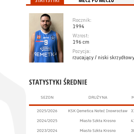
STATYSTYKI
MECZ PO MECZU
Rocznik:
1994
Wzrost:
196 cm
Pozycja:
rzucający / niski skrzydłow
STATYSTYKI ŚREDNIE
SEZON
DRUŻYNA
2025/2026
KSK Qemetica Noteć Inowrocław
3
2024/2025
Miasto Szkła Krosno
4
2023/2024
Miasto Szkła Krosno
3