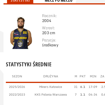
STATYSTYKI
MECZ PO MECZU
Rocznik:
2004
Wzrost:
203 cm
Pozycja:
środkowy
STATYSTYKI ŚREDNIE
SEZON
DRUŻYNA
M
PKT
MIN
ZA
2025/2026
Miners Katowice
31
6.1
17:09
2.
2022/2023
KKS Polonia Warszawa
7
1.1
04:34
0.