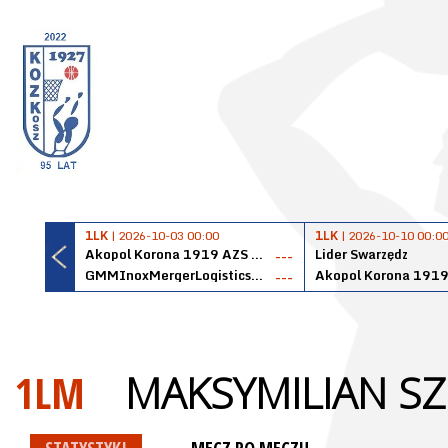
1LK
| 2026-10-03 00:00
1LK
| 2026-10-10 00:0
Akopol Korona 1919 AZS PK Kraków
Lider Swarzędz
---
GMMInoxMergerLogisticsPanteryŁańcut
---
1LM
MAKSYMILIAN SZ