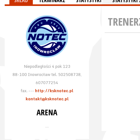
SKŁAD
TERMINARZ
STATYSTYKI
STATYSTYK
TRENER
Niepodległości 4 pok 123
88-100 Inowrocław tel. 502508738,
607077254
fax. ---
http://ksknotec.pl
kontakt@ksknotec.pl
ARENA
, ,