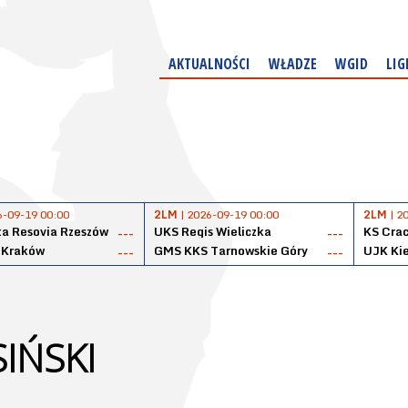
AKTUALNOŚCI
WŁADZE
WGID
LIG
6-09-19 00:00
2LM
| 2026-09-19 00:00
2LM
| 2
a Resovia Rzeszów
UKS Regis Wieliczka
KS Cra
---
---
 Kraków
GMS KKS Tarnowskie Góry
UJK Kie
---
---
IŃSKI