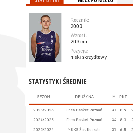
STATYSTYKI
MECZ PO MECZU
Rocznik:
2003
Wzrost:
203 cm
Pozycja:
niski skrzydłowy
STATYSTYKI ŚREDNIE
SEZON
DRUŻYNA
M
PKT
2025/2026
Enea Basket Poznań
31
8.9
2024/2025
Enea Basket Poznań
34
8.1
2023/2024
MKKS Żak Koszalin
31
6.5