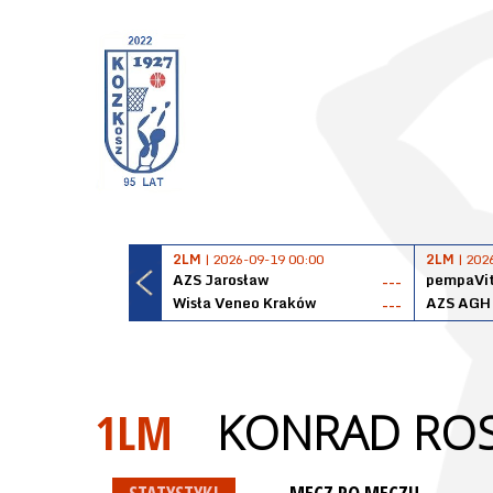
2LM
| 2026-09-19 00:00
2LM
| 202
AZS Jarosław
pempaVit
---
Wisła Veneo Kraków
AZS AGH
---
1LM
KONRAD ROS