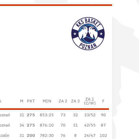
ZA 1
A
M
PKT
MIN
ZA 2
ZA 3
F
(C/W)
oznań
31
275
853:25
73
32
33/52
90
oznań
34
275
876:10
70
31
42/55
87
zalin
31
200
782:30
76
8
24/47
102