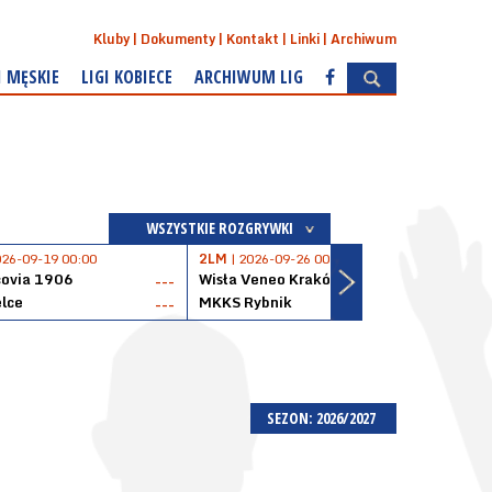
Kluby
Dokumenty
Kontakt
Linki
Archiwum
I MĘSKIE
LIGI KOBIECE
ARCHIWUM LIG
WSZYSTKIE ROZGRYWKI
026-09-19 00:00
2LM
| 2026-09-26 00:00
2LM
|
covia 1906
Wisła Veneo Kraków
AZS 
---
---
lce
MKKS Rybnik
Baske
---
---
SEZON: 2026/2027