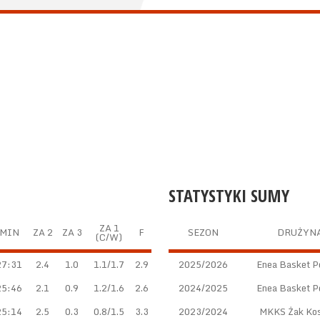
STATYSTYKI SUMY
ZA 1
MIN
ZA 2
ZA 3
F
SEZON
DRUŻYN
(C/W)
27:31
2.4
1.0
1.1/1.7
2.9
2025/2026
Enea Basket P
25:46
2.1
0.9
1.2/1.6
2.6
2024/2025
Enea Basket P
25:14
2.5
0.3
0.8/1.5
3.3
2023/2024
MKKS Żak Kos