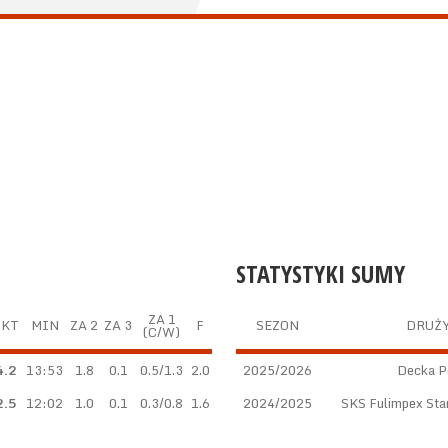
STATYSTYKI SUMY
ZA 1
PKT
MIN
ZA 2
ZA 3
F
SEZON
DRUŻ
(C/W)
4.2
13:53
1.8
0.1
0.5/1.3
2.0
2025/2026
Decka Pe
2.5
12:02
1.0
0.1
0.3/0.8
1.6
2024/2025
SKS Fulimpex Sta