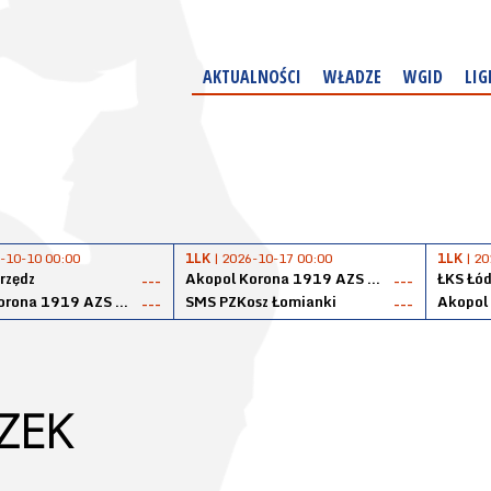
AKTUALNOŚCI
WŁADZE
WGID
LIG
-10-10 00:00
1LK
| 2026-10-17 00:00
1LK
| 20
rzędz
Akopol Korona 1919 AZS PK Kraków
ŁKS Łód
---
---
Akopol Korona 1919 AZS PK Kraków
SMS PZKosz Łomianki
---
---
ZEK