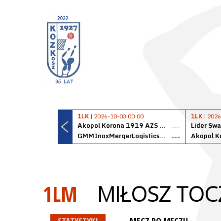
1LK
| 2026-10-03 00:00
1LK
| 2026
Akopol Korona 1919 AZS PK Kraków
Lider Swa
---
GMMInoxMergerLogisticsPanteryŁańcut
---
1LM
MIŁOSZ TOC