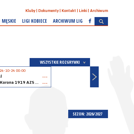
Kluby
Dokumenty
Kontakt
Linki
Archiwum
I MĘSKIE
LIGI KOBIECE
ARCHIWUM LIG
WSZYSTKIE ROZGRYWKI
26-10-24 00:00
ź
---
Akopol Korona 1919 AZS PK Kraków
---
SEZON: 2026/2027