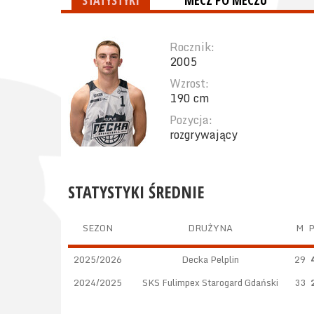
STATYSTYKI
MECZ PO MECZU
Rocznik:
2005
Wzrost:
190 cm
Pozycja:
rozgrywający
STATYSTYKI ŚREDNIE
SEZON
DRUŻYNA
M
2025/2026
Decka Pelplin
29
2024/2025
SKS Fulimpex Starogard Gdański
33