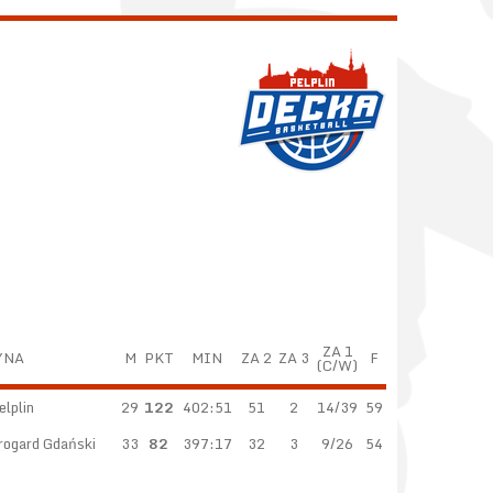
ZA 1
YNA
M
PKT
MIN
ZA 2
ZA 3
F
(C/W)
lplin
29
122
402:51
51
2
14/39
59
rogard Gdański
33
82
397:17
32
3
9/26
54