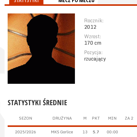
STATYSTYKI
MECZ PO MECZU
Rocznik:
2012
Wzrost:
170 cm
Pozycja:
rzucający
STATYSTYKI ŚREDNIE
SEZON
DRUŻYNA
M
PKT
MIN
ZA 2
2025/2026
MKS Gorlice
13
5.7
00:00