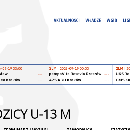
AKTUALNOŚCI
WŁADZE
WGID
LIG
6-09-19 00:00
2LM
| 2026-09-19 00:00
2LM
| 2
sław
pempaVita Resovia Rzeszów
UKS Reg
---
---
neo Kraków
AZS AGH Kraków
GMS KK
---
---
ZICY U-13 M