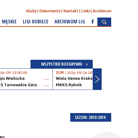
Kluby
Dokumenty
Kontakt
Linki
Archiwum
I MĘSKIE
LIGI KOBIECE
ARCHIWUM LIG
WSZYSTKIE ROZGRYWKI
026-09-19 00:00
2LM
| 2026-09-26 00:00
2LM
|
is Wieliczka
Wisła Veneo Kraków
AZS 
---
---
S Tarnowskie Góry
MKKS Rybnik
Baske
---
---
SEZON: 2013/2014