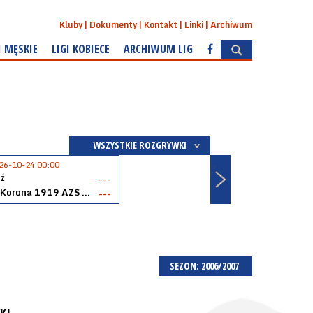
Kluby
Dokumenty
Kontakt
Linki
Archiwum
I MĘSKIE
LIGI KOBIECE
ARCHIWUM LIG
WSZYSTKIE ROZGRYWKI
26-10-24 00:00
ź
---
Akopol Korona 1919 AZS PK Kraków
---
SEZON: 2006/2007