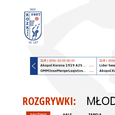
1LK
| 2026-10-03 00:00
1LK
| 2026
Akopol Korona 1919 AZS PK Kraków
Lider Swa
---
GMMInoxMergerLogisticsPanteryŁańcut
---
ROZGRYWKI:
MŁOD