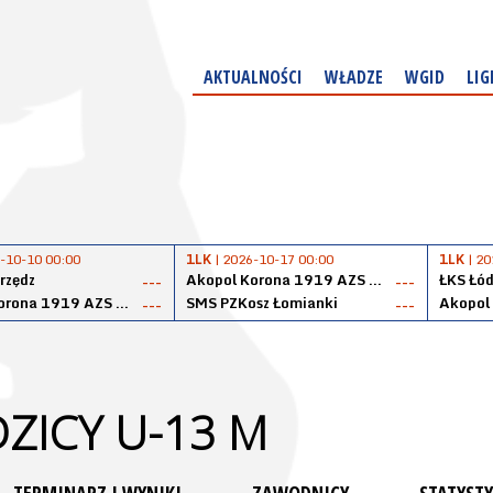
AKTUALNOŚCI
WŁADZE
WGID
LIG
-10-10 00:00
1LK
| 2026-10-17 00:00
1LK
| 20
rzędz
Akopol Korona 1919 AZS PK Kraków
ŁKS Łód
---
---
Akopol Korona 1919 AZS PK Kraków
SMS PZKosz Łomianki
---
---
ZICY U-13 M