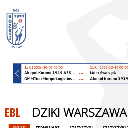
1LK
| 2026-10-03 00:00
1LK
| 2026-10-10 00:0
Akopol Korona 1919 AZS PK Kraków
Lider Swarzędz
---
GMMInoxMergerLogisticsPanteryŁańcut
---
EBL
DZIKI WARSZAWA