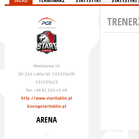
SKŁAD
TERMINARZ
STATYSTYKI
STATYSTYK
TRENER
Montażowa 16
20-214 Lublin tel. 533335628,
533335613
fax. +48 81 524 45 48
http://www.startlublin.pl
biuro@startlublin.pl
ARENA
, ,