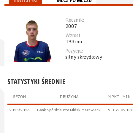
STATYSTYKI
MECZ PO MECZU
Rocznik:
2007
Wzrost:
193 cm
Pozycja:
silny skrzydłowy
STATYSTYKI ŚREDNIE
SEZON
DRUŻYNA
M
PKT
MIN
2025/2026
Bank Spółdzielczy Mińsk Mazowiecki
5
1.6
09:08