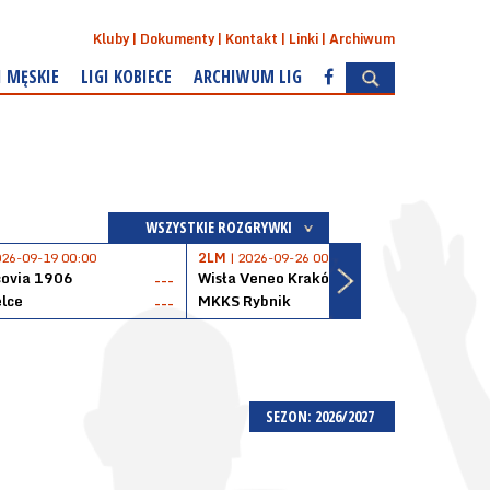
Kluby
Dokumenty
Kontakt
Linki
Archiwum
I MĘSKIE
LIGI KOBIECE
ARCHIWUM LIG
WSZYSTKIE ROZGRYWKI
026-09-19 00:00
2LM
| 2026-09-26 00:00
2LM
|
covia 1906
Wisła Veneo Kraków
AZS 
---
---
lce
MKKS Rybnik
Baske
---
---
SEZON: 2026/2027