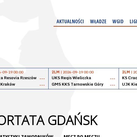
AKTUALNOŚCI
WŁADZE
WGID
LIG
6-09-19 00:00
2LM
| 2026-09-19 00:00
2LM
| 2
a Resovia Rzeszów
UKS Regis Wieliczka
KS Cra
---
---
 Kraków
GMS KKS Tarnowskie Góry
UJK Kie
---
---
ORTATA GDAŃSK