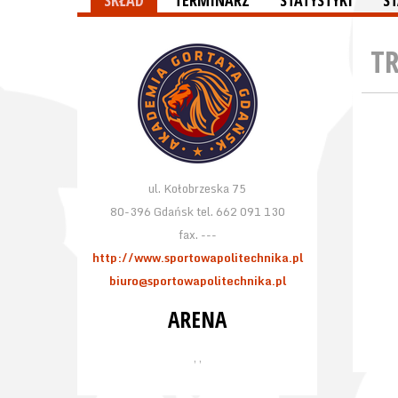
SKŁAD
TERMINARZ
STATYSTYKI
S
T
ul. Kołobrzeska 75
80-396 Gdańsk tel. 662 091 130
fax. ---
http://www.sportowapolitechnika.pl
biuro@sportowapolitechnika.pl
ARENA
, ,