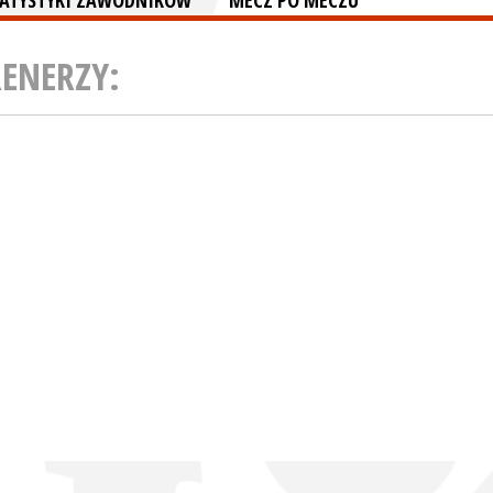
TATYSTYKI ZAWODNIKÓW
MECZ PO MECZU
RENERZY: