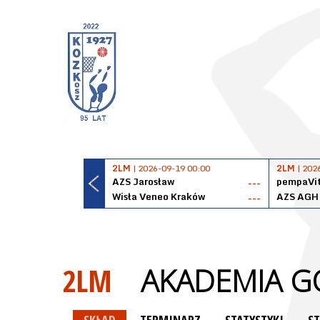
2LM
| 2026-09-19 00:00
2LM
| 202
AZS Jarosław
pempaVit
---
Wisła Veneo Kraków
AZS AGH
---
2LM
AKADEMIA G