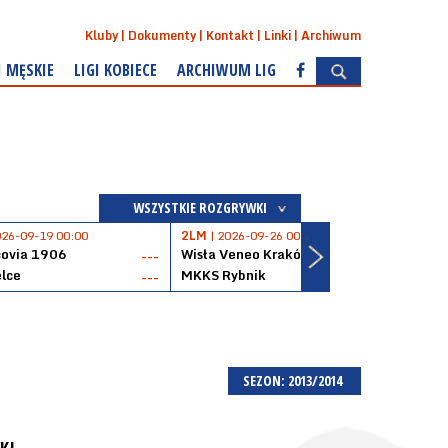
Kluby
Dokumenty
Kontakt
Linki
Archiwum
I MĘSKIE
LIGI KOBIECE
ARCHIWUM LIG
WSZYSTKIE ROZGRYWKI
026-09-19 00:00
2LM
| 2026-09-26 00:00
2LM
|
covia 1906
Wisła Veneo Kraków
AZS 
---
---
lce
MKKS Rybnik
Baske
---
---
SEZON: 2013/2014