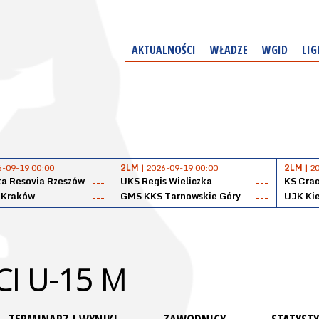
AKTUALNOŚCI
WŁADZE
WGID
LIG
6-09-19 00:00
2LM
| 2026-09-19 00:00
2LM
| 2
a Resovia Rzeszów
UKS Regis Wieliczka
KS Cra
---
---
 Kraków
GMS KKS Tarnowskie Góry
UJK Kie
---
---
I U-15 M