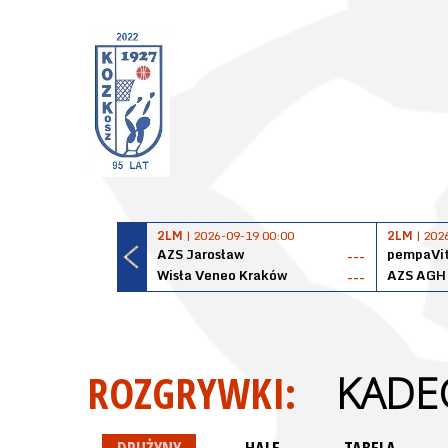
2LM
| 2026-09-19 00:00
2LM
| 202
AZS Jarosław
pempaVit
---
Wisła Veneo Kraków
AZS AGH
---
ROZGRYWKI:
KADEC