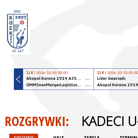
1LK
| 2026-10-03 00:00
1LK
| 2026-10-10 00:0
Akopol Korona 1919 AZS PK Kraków
Lider Swarzędz
---
GMMInoxMergerLogisticsPanteryŁańcut
---
ROZGRYWKI:
KADECI U