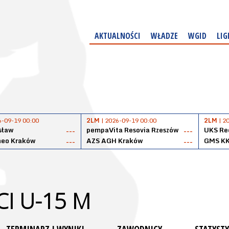
AKTUALNOŚCI
WŁADZE
WGID
LIG
6-09-19 00:00
2LM
| 2026-09-19 00:00
2LM
| 2
sław
pempaVita Resovia Rzeszów
UKS Reg
---
---
neo Kraków
AZS AGH Kraków
GMS KK
---
---
I U-15 M