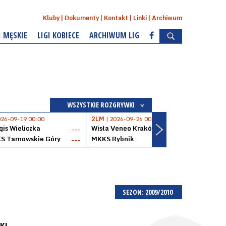
Kluby
Dokumenty
Kontakt
Linki
Archiwum
I MĘSKIE
LIGI KOBIECE
ARCHIWUM LIG
WSZYSTKIE ROZGRYWKI
026-09-19 00:00
2LM
| 2026-09-26 00:00
2LM
|
is Wieliczka
Wisła Veneo Kraków
AZS 
---
---
S Tarnowskie Góry
MKKS Rybnik
Baske
---
---
SEZON: 2009/2010