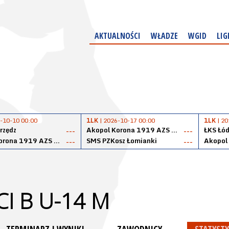
AKTUALNOŚCI
WŁADZE
WGID
LIG
-10-10 00:00
1LK
| 2026-10-17 00:00
1LK
| 20
rzędz
Akopol Korona 1919 AZS PK Kraków
ŁKS Łód
---
---
Akopol Korona 1919 AZS PK Kraków
SMS PZKosz Łomianki
---
---
I B U-14 M