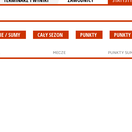
TERMINARZ I WYNIKI
ZAWODNICY
STATYSTY
IE / SUMY
CAŁY SEZON
PUNKTY
PUNKTY
A
MECZE
PUNKTY SU