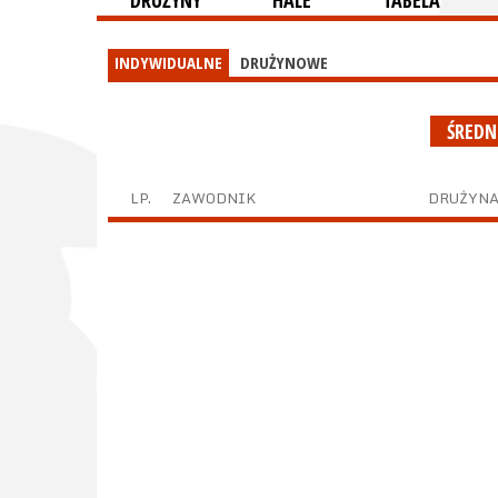
DRUŻYNY
HALE
TABELA
INDYWIDUALNE
DRUŻYNOWE
ŚREDN
LP.
ZAWODNIK
DRUŻYN