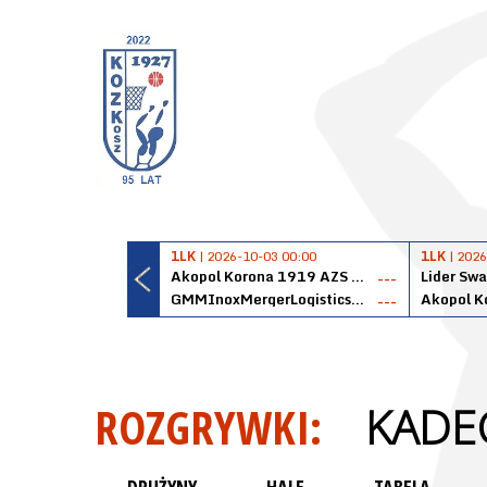
1LK
| 2026-10-03 00:00
1LK
| 2026
Akopol Korona 1919 AZS PK Kraków
Lider Swa
---
GMMInoxMergerLogisticsPanteryŁańcut
---
ROZGRYWKI:
KADEC