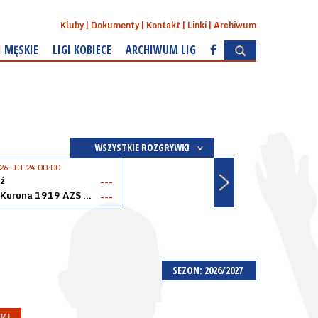
Kluby
Dokumenty
Kontakt
Linki
Archiwum
I MĘSKIE
LIGI KOBIECE
ARCHIWUM LIG
WSZYSTKIE ROZGRYWKI
26-10-24 00:00
ź
---
Akopol Korona 1919 AZS PK Kraków
---
SEZON: 2026/2027