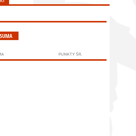
KI
 SUMA
MA
PUNKTY ŚR.