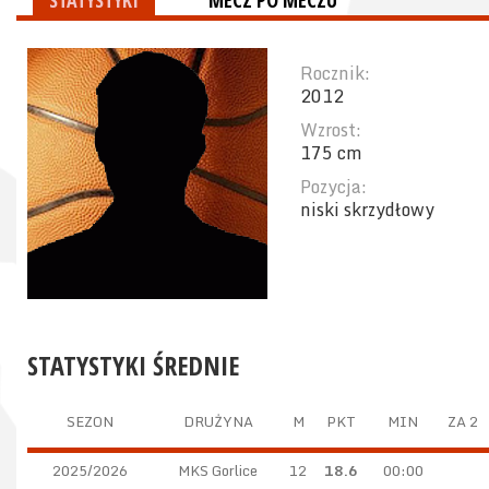
STATYSTYKI
MECZ PO MECZU
Rocznik:
2012
Wzrost:
175 cm
Pozycja:
niski skrzydłowy
STATYSTYKI ŚREDNIE
SEZON
DRUŻYNA
M
PKT
MIN
ZA 2
2025/2026
MKS Gorlice
12
18.6
00:00